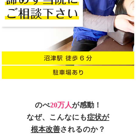
のべ
20万人
が感動！
なぜ、こんなにも
症状が
根本改善
されるのか？